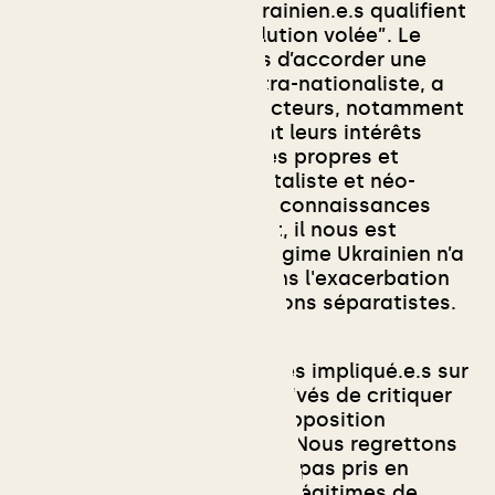
certain.e.s activistes Ukrainien.e.s qualifient
l'après-maïdan de “révolution volée”. Le
régime Ukrainien, en plus d’accorder une
place importante aux ultra-nationaliste, a
été reconstruit par des acteurs, notamment
des oligarques, défendant leurs intérêts
économiques et politiques propres et
étendant un modèle capitaliste et néo-
libéral inégalitaire. Si nos connaissances
restent limitées à ce sujet, il nous est
difficile de croire que le régime Ukrainien n’a
aucune responsabilité dans l'exacerbation
des tensions avec les régions séparatistes.
En Syrie, les révolutionnaires impliqué.e.s sur
le terrain ne sont en rien privés de critiquer
violemment les choix de l’opposition
politique réunie à Istanbul. Nous regrettons
encore son choix de n’avoir pas pris en
compte les revendications légitimes de