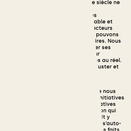
Maïdan, les soulèvements du XXIe siècle ne
sont et ne seront pas “purs”
idéologiquement. Si nous pouvons
comprendre qu’il est plus confortable et
galvanisant de s’identifier à des acteurs
puissants (et victorieux), nous ne pouvons
pas trahir nos principes élémentaires. Nous
invitons la gauche radicale à retirer ses
vieilles lunettes conceptuelles pour
confronter ses positions théoriques au réel.
C'est toujours le réel qui doit les ajuster et
non le contraire.
C’est pour ces raisons qu’en Ukraine nous
appelons à soutenir en priorité les initiatives
qui proviennent de la base : les initiatives
d’auto-défense et d’auto-organisation qui
fleurissent actuellement. On pourrait y
découvrir que souvent, des gens qui s’auto-
organisent peuvent défendre dans les faits