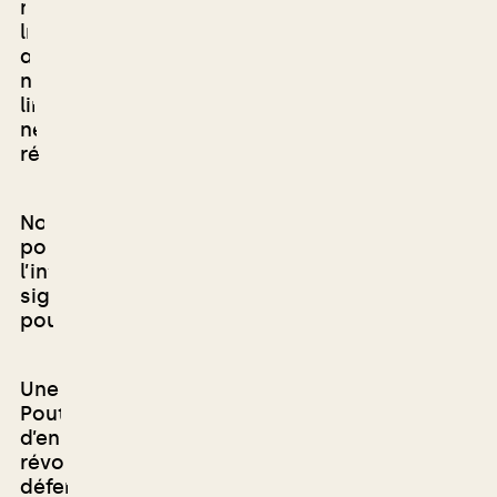
nous pensons que nous ne pouvons pas nous
limiter à des postures anti-impérialistes ou
antifascistes. Si elles s’expliquent dans de
nombreux contextes, elles risquent aussi de
limiter le combat révolutionnaire à une vision
négative et le réduire à l’état de réaction et
résistance permanente.
Nous croyons que porter une proposition
positive et constructive comme
l’internationalisme reste indispensable. Cela
signifie lier les révoltes et les combattant.e.s
pour l’égalité dans le monde entier.
Une troisième voie existe entre l’OTAN ou
Poutine, c’est celle de l’internationalisme
d’en bas. Un internationalisme
révolutionnaire doit appeler aujourd’hui à
défendre la résistance populaire en Ukraine