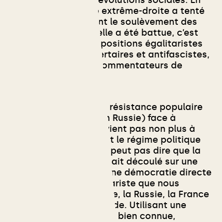
France, cette même extrême-droite a tenté
de s’imposer pendant le soulèvement des
Gilets Jaunes. Et si elle a été battue, c’est
par la présence des positions égalitaristes
et de militant.e.s libertaires et antifascistes,
et non pas par des commentateurs de
salon.
Attention, défendre la résistance populaire
(en Ukraine comme en Russie) face à
l’invasion Russe ne revient pas non plus à
être naïf.ve concernant le régime politique
issu de Maïdan. On ne peut pas dire que la
chute de Ianoukovitch ait découlé sur une
véritable extension d’une démocratie directe
et d’une société égalitariste que nous
souhaitons pour la Syrie, la Russie, la France
et partout dans le monde. Utilisant une
expression qui nous est bien connue,