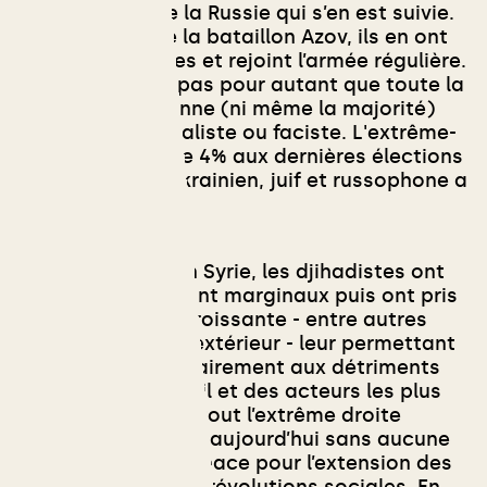
la guerre contre la Russie qui s’en est suivie.
De plus, comme la bataillon Azov, ils en ont
tiré des bénéfices et rejoint l’armée régulière.
Cela ne signifie pas pour autant que toute la
société Ukrainienne (ni même la majorité)
soit ultra-nationaliste ou faciste. L'extrême-
droite n’a fait que 4% aux dernières élections
et le président ukrainien, juif et russophone a
été élu à 73%.
Dans la révolte en Syrie, les djihadistes ont
commencé en étant marginaux puis ont pris
une importance croissante - entre autres
grâce au soutien extérieur - leur permettant
de s’imposer militairement aux détriments
du mouvement civil et des acteurs les plus
progressistes. Partout l’extrême droite
(comme en France aujourd’hui sans aucune
doute) est une menace pour l’extension des
démocraties et de révolutions sociales.
En