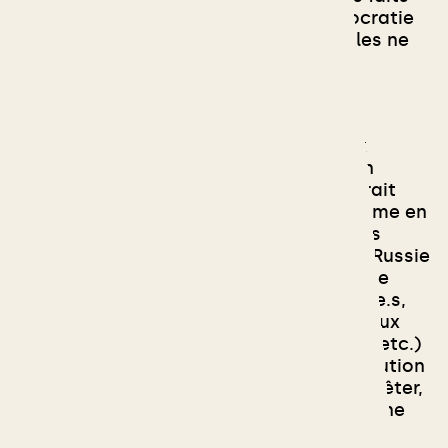
les conceptions radicales de la démocratie
et de la justice sociale. Même si ils.elles ne
se disent pas “de gauche” ou
“progressistes”.
Aussi, c
omme l’appellent de nombreux
militant.e.s russes
, nous pensons qu’un
soulèvement populaire en Russie pourrait
contribuer à faire cesser la guerre comme en
1905 et en 1917. Quand nous découvrons
l’ampleur de la répression à l'œuvre en Russie
depuis le début de la guerre (dizaines de
milliers de manifestant.e.s emprisonné.e.s,
censure des médias, coupure des réseaux
sociaux et peut-être bientôt d’internet, etc.)
comment ne pas souhaiter qu’une révolution
aboutisse à la chute du régime. Pour arrêter,
une fois pour toutes, les crimes de Poutine
en Russie, en Ukraine, en Syrie et ailleurs.