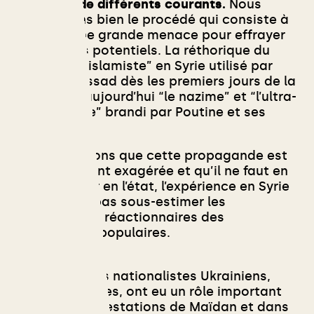
traversée de différents courants.
Nous
connaissons bien le procédé qui consiste à
désigner une grande menace pour effrayer
les soutiens potentiels. La réthorique du
“terrorisme islamiste” en Syrie utilisé par
Bachar al-Assad dès les premiers jours de la
révolution, aujourd’hui “le nazime” et “l’ultra-
nationalisme” brandi par Poutine et ses
alliés.
Si nous pensons que cette propagande est
volontairement exagérée et qu’il ne faut en
rien la relayer en l’état, l’expérience en Syrie
pousse à ne pas sous-estimer les
composantes réactionnaires des
mouvements populaires.
En Ukraine, des nationalistes Ukrainiens,
parfois fascistes, ont eu un rôle important
dans les manifestations de Maïdan et dans