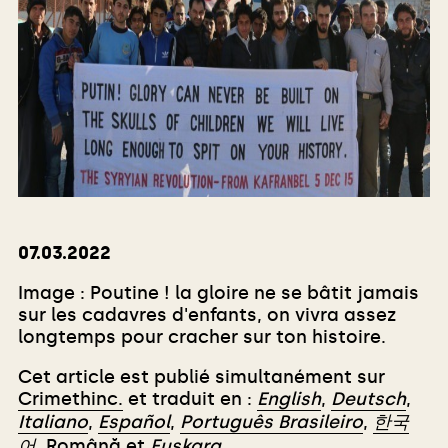
07.03.2022
Image : Poutine ! la gloire ne se bâtit jamais
sur les cadavres d'enfants, on vivra assez
longtemps pour cracher sur ton histoire.
Cet article est publié simultanément sur
Crimethinc.
et traduit en :
English
,
Deutsch
,
Italiano
,
Español
,
Português Brasileiro
,
한국
어
,
Română
et
Euskara
.