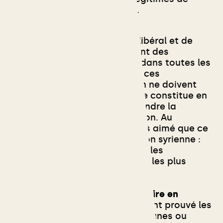
minorités comme les Kurdes.
La présence d’un régime néolibéral et de
composantes fascisantes sont des
ingrédients que l’on retrouve dans toutes les
démocraties occidentales. Si ces
adversaires de l'émancipation ne doivent
pas être sous-estimés, cela ne constitue en
rien une raison de ne pas défendre la
résistance populaire à l’invasion. Au
contraire, comme nous aurions aimé que ce
soit le cas pendant la révolution syrienne :
nous vous appelons à soutenir les
composantes auto-organisées les plus
progressistes.
9. Soutenir la résistance populaire en
Ukraine et en Russie.
Comme l’ont prouvé les
révolutions arabes, les gilets jaunes ou