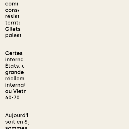
comme il devait appeler à soutenir les
conseils locaux syriens, les comités de
résistance au Soudan, les assemblées
territoriales du Chili, les ronds points des
Gilets Jaunes ou les intifadas
palestiniennes.
Certes,
nous vivons dans l’ombre d’un
internationalisme ouvrier - appuyé sur des
États, des partis, des syndicats et de
grandes organisations - qui fut capable de
réellement peser dans des conflits
internationaux comme en Espagne en 1936,
au Vietnam ou en Palestine dans les années
60-70.
Aujourd'hui et partout dans le monde, que ce
soit en Syrie, en France ou en Ukraine, nous
sommes orphelins de forces émancipatrices